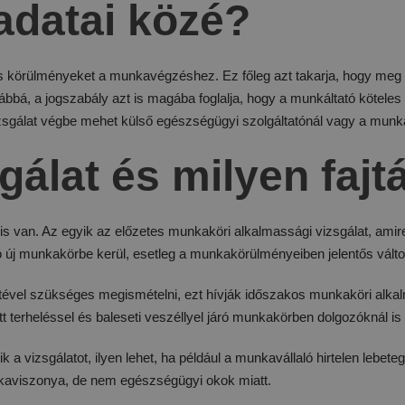
adatai közé?
is körülményeket a munkavégzéshez. Ez főleg azt takarja, hogy meg k
bá, a jogszabály azt is magába foglalja, hogy a munkáltató köteles 
vizsgálat végbe mehet külső egészségügyi szolgáltatónál vagy a munkál
sgálat és milyen faj
a is van. Az egyik az előzetes munkaköri alkalmassági vizsgálat, am
aló új munkakörbe kerül, esetleg a munkakörülményeiben jelentős vá
ltével szükséges megismételni, ezt hívják időszakos munkaköri alka
ott terheléssel és baleseti veszéllyel járó munkakörben dolgozóknál i
k a vizsgálatot, ilyen lehet, ha például a munkavállaló hirtelen leb
nkaviszonya, de nem egészségügyi okok miatt.