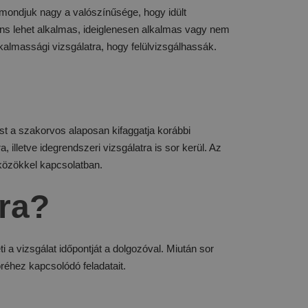
 mondjuk nagy a valószínűsége, hogy idült
ciens lehet alkalmas, ideiglenesen alkalmas vagy nem
almassági vizsgálatra, hogy felülvizsgálhassák.
st a szakorvos alaposan kifaggatja korábbi
 illetve idegrendszeri vizsgálatra is sor kerül. Az
közökkel kapcsolatban.
tra?
 a vizsgálat időpontját a dolgozóval. Miután sor
öréhez kapcsolódó feladatait.