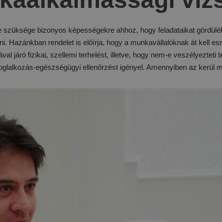
 szüksége bizonyos képességekre ahhoz, hogy feladataikat gördülék
. Hazánkban rendelet is előírja, hogy a munkavállalóknak át kell esn
al járó fizikai, szellemi terhelést, illetve, hogy nem-e veszélyezteti te
glalkozás-egészségügyi ellenőrzést igényel. Amennyiben az kerül me