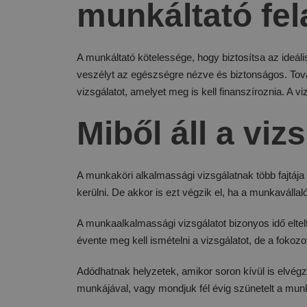
munkáltató fel
A munkáltató kötelessége, hogy biztosítsa az ideál
veszélyt az egészségre nézve és biztonságos. Továb
vizsgálatot, amelyet meg is kell finanszíroznia. A 
Miből áll a viz
A munkaköri alkalmassági vizsgálatnak több fajtáj
kerülni. De akkor is ezt végzik el, ha a munkaváll
A munkaalkalmassági vizsgálatot bizonyos idő elte
évente meg kell ismételni a vizsgálatot, de a fokoz
Adódhatnak helyzetek, amikor soron kívül is elvégzi
munkájával, vagy mondjuk fél évig szünetelt a mu