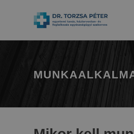
MUNKAALKALMA
Mikor kell mun