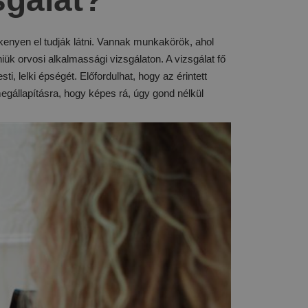
enyen el tudják látni. Vannak munkakörök, ahol
iük orvosi alkalmassági vizsgálaton. A vizsgálat fő
sti, lelki épségét. Előfordulhat, hogy az érintett
gállapításra, hogy képes rá, úgy gond nélkül