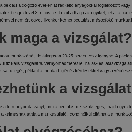
 például a dolgozó éveken át rákkeltő anyagokkal foglalkozott vagy
álatok befejeztével 3 minősítés közül adhatja az egyiket, tehát a pá
nnyel nem ért egyet, ilyenkor kérhet beutalást másodfokú munkaalk
ik maga a vizsgálat?
 adott munkakörtől, de átlagosan 20-25 percet vesz igénybe. A pácien
l fizikális vizsgálatra, vérnyomásmérésre, hallás- és látásvizsgálatra,
lássa betegét, például a munka-higiénés kérdésekkel vagy a védőesz
ezhetünk a vizsgála
tse a formanyomtatványt, ami a beutaláshoz szükséges, majd egyezteti
 alkalmasnak tartja a munkavállalót, gond nélkül elláthatja a munkak
gálat elvégzéséhez?