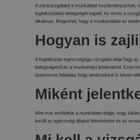
A záróvizsgálatot a munkáltató kezdeményezheti, ha
foglalkoztatási betegséget kapott. Az orvos a vizsg
alkalmas. Megeshet, hogy a munkavállaló az eredmé
Hogyan is zajl
A foglalkozás-egészségügyi vizsgálat ideje függ az
betegségeiről és a munkahelyi ártalmakról. Ezen kívü
üzemorvos feladata, hogy tanácsokkal is bőven el
Miként jelentk
Mint már említettük a munkáltató dolga, hogy kitöl
került az egészségi állapot felmérésére és az orvos
Mi kell a vizs