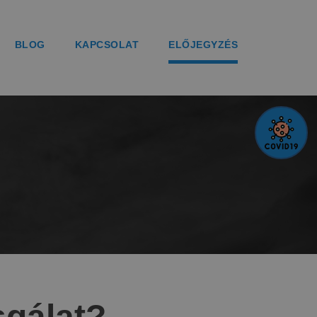
BLOG
KAPCSOLAT
ELŐJEGYZÉS
sgálat?