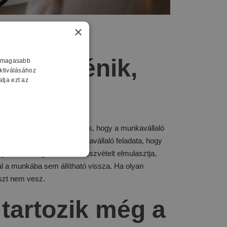
×
mi történik,
k magasabb
aktiválásához
tja ezt az
elezettséget. Az első lépés, hogy a munkavállaló
 formanyomtatványt. A munkavállaló feladata, hogy
iben a vizsgálaton való részvételt elmulasztja,
al a munkába sem állítható vissza. Ha olyan
észt nem vesz.
i tartozik még a