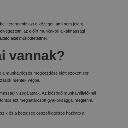
ell teremtenie azt a közeget, ami nem jelent
elvégeztetni az előírt munkaköri alkalmassági
tató által működtetettnél.
tái vannak?
ire a munkavégzés megkezdése előtt szokott sor
ltozások mentek végbe.
lmassági vizsgálatnak. Az idősödő munkavállalóknál
s fontos ezt meghatározott gyakorisággal megtenni.
etegszik és a betegség összefüggésbe hozható a