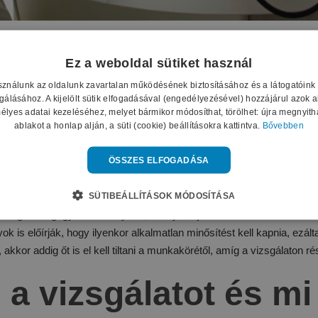
yok vonatkoznak a
Ez a weboldal sütiket használ
ági vizsgálatra és 
asználunk az oldalunk zavartalan működésének biztosításához és a látogatóin
lgálásához. A kijelölt sütik elfogadásával (engedélyezésével) hozzájárul azok 
élyes adatai kezeléséhez, melyet bármikor módosíthat, törölhet: újra megnyitha
gyja?
ablakot a honlap alján, a süti (cookie) beállításokra kattintva.
Bővebben
ÖSSZES ELFOGADÁSA
káltató együttműködése. A vizsgálat a munkáltató számára jelent köt
SÜTIBEÁLLÍTÁSOK MÓDOSÍTÁSA
ajd kitöltse a „beutalás orvosi alkalmassági vizsgálatra” elnevezésű
 az egészségügyi intézményben, amelyet kijelöltek a számára. Amenny
is előírják, hogy ilyenkor alkalmatlan minősítést kell kapnia, ezált
akkor addig őt is el kell tiltani a munkakörétől, amíg a vizsgálaton r
ti a vizsgálatot és m