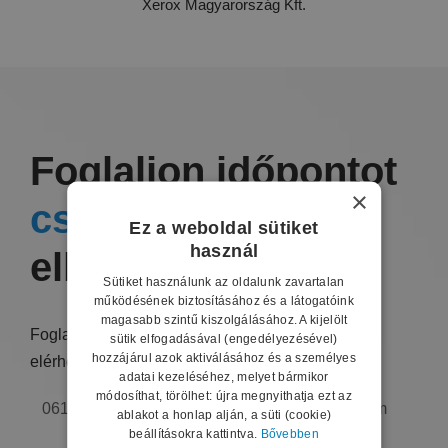
Xerox Magyarország Kft.
Foglaljon időpontot
×
családorvosi
Ez a weboldal sütiket
használ
ellátásra
Sütiket használunk az oldalunk zavartalan
működésének biztosításához és a látogatóink
magasabb szintű kiszolgálásához. A kijelölt
Foglaljon időpontot családorvosi ellátásra a lenti
sütik elfogadásával (engedélyezésével)
hozzájárul azok aktiválásához és a személyes
elérhetőségeken, vagy küldjön üzenetet!
adatai kezeléséhez, melyet bármikor
módosíthat, törölhet: újra megnyithatja ezt az
061-412-1451
torzsapeterbt13@gmail.com
ablakot a honlap alján, a süti (cookie)
beállításokra kattintva.
Bővebben