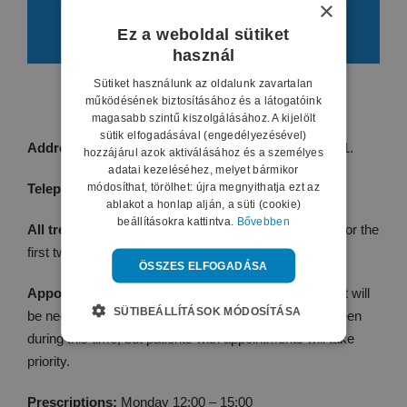
×
TOVÁBBI INFORMÁCIÓT A GOMBRA
Ez a weboldal sütiket
KATTINTVA TALÁL!
használ
Sütiket használunk az oldalunk zavartalan
működésének biztosításához és a látogatóink
magasabb szintű kiszolgálásához. A kijelölt
sütik elfogadásával (engedélyezésével)
Address of the practice:
1136 Budapest Tátra u. 9-11.
hozzájárul azok aktiválásához és a személyes
adatai kezeléséhez, melyet bármikor
módosíthat, törölhet: újra megnyithatja ezt az
Telephone
:
061 412 1451
ablakot a honlap alján, a süti (cookie)
beállításokra kattintva.
Bővebben
All treatments:
We run on a ’no appointments’ basis for the
first two of the surgery hours: (first come first served)
ÖSSZES ELFOGADÁSA
Appointments:
For the last two hours an appointment will
SÜTIBEÁLLÍTÁSOK MÓDOSÍTÁSA
be necessary. Patients with acute problems can be seen
during this time, but patients with appointments will take
priority.
Prescriptions:
Monday 12:00 – 15:00