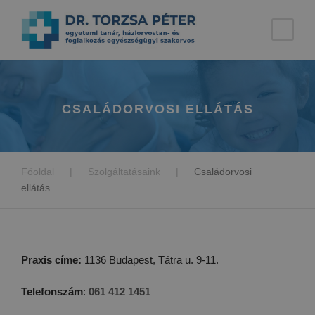
CSALÁDORVOSI ELLÁTÁS
Főoldal
|
Szolgáltatásaink
|
Családorvosi
ellátás
Praxis címe:
1136 Budapest, Tátra u. 9-11.
Telefonszám
:
061 412 1451