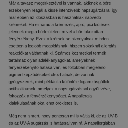
Már a tavasz megérkeztével is vannak, akiknek a bőre
érzékenyen reagál a kissé intenzívebb napsugárzásra, így
már ebben az időszakban is használnak napvédő
krémeket. Ha elmarad a krémezés, apró, pici kiütések
jelennek meg a bőrfelületen, mivel a bőr fokozottan
fényérzékeny. Ezek a krémek se bizonyulnak minden
esetben a legjobb megoldásnak, hiszen sokaknál allergiás
reakciókat válthatnak ki. Számos kozmetikai termék
tartalmaz olyan adalékanyagokat, amelyeknek
fényérzékenyítő hatása van, és foltokban megjelenő
pigmentképződéseket okozhatnak, de vannak
gyógyszerek, mint például a különféle fogamzásgátlók,
antibiotikumok, amelyek a napsugárzással együttvéve,
fokozzák a fényérzékenységet. A napallergia
kialakulásának oka lehet örökletes is.
Még nem ismert, hogy pontosan mi is váltja ki, de az UV-B
és az UV-A sugárzás is hatással van rá. A napallergiában