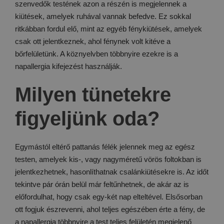
szenvedők testének azon a részén is megjelennek a
kiütések, amelyek ruhával vannak befedve. Ez sokkal
ritkábban fordul elő, mint az egyéb fénykiütések, amelyek
csak ott jelentkeznek, ahol fénynek volt kitéve a
bőrfelületünk. A köznyelvben többnyire ezekre is a
napallergia kifejezést használják.
Milyen tünetekre
figyeljünk oda?
Egymástól eltérő pattanás félék jelennek meg az egész
testen, amelyek kis-, vagy nagyméretű vörös foltokban is
jelentkezhetnek, hasonlíthatnak csalánkiütésekre is. Az időt
tekintve pár órán belül már feltűnhetnek, de akár az is
előfordulhat, hogy csak egy-két nap elteltével. Elsősorban
ott fogjuk észrevenni, ahol teljes egészében érte a fény, de
a napallergia többnyire a test teljes felületén megjelenő