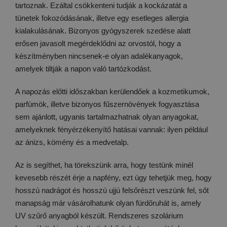
tartoznak. Ezáltal csökkenteni tudják a kockázatát a
tünetek fokozódásának, illetve egy esetleges allergia
kialakulásának. Bizonyos gyógyszerek szedése alatt
erősen javasolt megérdeklődni az orvostól, hogy a
készítményben nincsenek-e olyan adalékanyagok,
amelyek tiltják a napon való tartózkodást.
A napozás előtti időszakban kerülendőek a kozmetikumok,
parfümök, illetve bizonyos fűszernövények fogyasztása
sem ajánlott, ugyanis tartalmazhatnak olyan anyagokat,
amelyeknek fényérzékenyítő hatásai vannak: ilyen például
az ánizs, kömény és a medvetalp.
Az is segíthet, ha törekszünk arra, hogy testünk minél
kevesebb részét érje a napfény, ezt úgy tehetjük meg, hogy
hosszú nadrágot és hosszú ujjú felsőrészt veszünk fel, sőt
manapság már vásárolhatunk olyan fürdőruhát is, amely
UV szűrő anyagból készült. Rendszeres szolárium