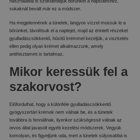
használattal is szoktathatjuk bőrünket a napsütéshez,
sokaknál bevált már ez a módszer.
Ha megjelennének a tünetek, langyos vízzel mossuk le a
bőrünket, távolítsuk el a naptejet, majd az érintett részeket
gyulladáscsökkentő, hűsítő krémmel kezeljük, a viszketés
ellen pedig olyan krémet alkalmazzunk, amely
antihisztamint is tartalmaz.
Mikor keressük fel a
szakorvost?
Előfordulhat, hogy a különféle gyulladáscsökkentő
gyógyszertári krémek nem válnak be, és a tünetek
továbbra is fennállnak, ilyenkor szükségessé válnak az
orvos által javasolt egyéb kezelési módszerek. Vegyük
komolyan, és figyeljünk oda, mert a tünetek súlyosabbá is