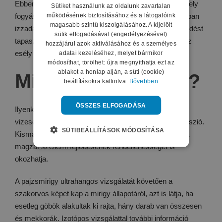
Ebben az állapotában sokkal több hormont termel, amely
Sütiket használunk az oldalunk zavartalan
működésének biztosításához és a látogatóink
fogyáshoz, fáradtság érzethez vezet, a betegek általában
magasabb szintű kiszolgálásához. A kijelölt
izzadást, szapora pulzust, szívritmuszavart, idegeskedést
sütik elfogadásával (engedélyezésével)
tapasztalnak, a várandós hölgyeknél pedig nagyobb az
hozzájárul azok aktiválásához és a személyes
esély a vetélésre.
adatai kezeléséhez, melyet bármikor
módosíthat, törölhet: újra megnyithatja ezt az
ablakot a honlap alján, a süti (cookie)
Mi az alulműködés?
beállításokra kattintva.
Bővebben
ÖSSZES ELFOGADÁSA
Ilyenkor jellemző a hízás, gyengeség, bőrszárazság,
vizesedés, koncentrációs zavar, nehézlégzés, depresszió.
SÜTIBEÁLLÍTÁSOK MÓDOSÍTÁSA
Kismamáknál szintén nagy a vetélés kockázata, sőt a
magzat szellemi fejlődésének rendellenességét is
okozhatja.
A pajzsmirigy ultrahangos vizsgálatát követően a
szakorvos képet kap a mirigy állapotáról, azt is látja, ha
esetleg göbök alakultak ki rajta, hány darab van összesen
és mekkorák. Izotópos vizsgálattal további információ