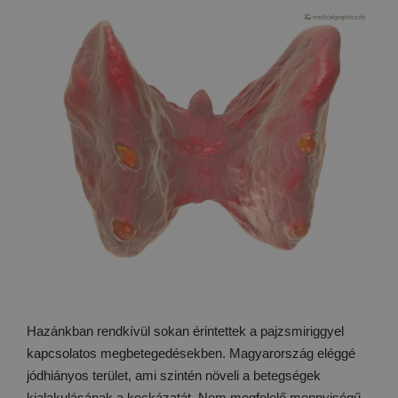
Hazánkban rendkívül sokan érintettek a pajzsmiriggyel
kapcsolatos megbetegedésekben. Magyarország eléggé
jódhiányos terület, ami szintén növeli a betegségek
kialakulásának a kockázatát. Nem megfelelő mennyiségű