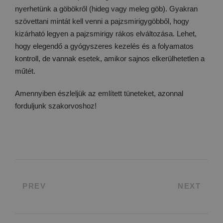
nyerhetünk a göbökről (hideg vagy meleg göb). Gyakran
szövettani mintát kell venni a pajzsmirigygöbből, hogy
kizárható legyen a pajzsmirigy rákos elváltozása. Lehet,
hogy elegendő a gyógyszeres kezelés és a folyamatos
kontroll, de vannak esetek, amikor sajnos elkerülhetetlen a
műtét.
Amennyiben észleljük az említett tüneteket, azonnal
forduljunk szakorvoshoz!
PREV
NEXT