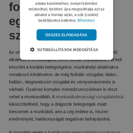
foglalkozás-
adatai kezeléséhez, melyet bármikor
módosíthat, törölhet: újra megnyithatja ezt az
ablakot a honlap alján, a süti (cookie)
egészségügyi
beállításokra kattintva.
Bővebben
szakorvos?
ÖSSZES ELFOGADÁSA
SÜTIBEÁLLÍTÁSOK MÓDOSÍTÁSA
Az orvos minden alkalommal megállapítja, hogy az illető
alkalmas-e a munkájára, illetve annak folytatására. Fel kell
készülni a korábbi betegségekre, munkahelyi ártalmakra
vonatkozó kérdésekre, de még fizikális vizsgálat, látási-,
hallási-, idegrendszeri vizsgálat és vérnyomásmérés is
várható. Gyakran komplex menedzserszűrésen is részt
vehet a munkavállaló. A
munkaalkalmassági vizsgálatokkal
kiküszöbölhető, hogy a dolgozók betegségek miatt
kiessenek a munkából, ami a cég érdeke is, hiszen
eredményeit, hatékonyságát negatívan befolyásolná.
A vizsgálat végén a
foglalkozási-egészségügyi szakorvos