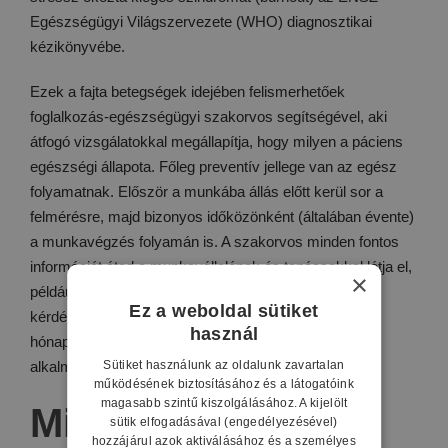
Egészségügyi Világszervezete (WHO) diagnosztikai
kézikönyvébe.
Ezek a fajta betegségek idejében felismerhetőek
foglalkozás-egészségügyi szakorvos segítségével, aki
átfogó vizsgálatokkal megállapítja, hogy milyen a páciens
egészségi állapota. Főleg preventív jellege van az egész
folyamatnak. Először a munkába állás előtt kerül sor a
felmérésre, majd bizonyos időközönként (általában évente)
a munkavégzés folyamán is. A szakorvos minden fontos
információt átad a munkavállalónak és tanácsokkal látja el,
×
például a védőeszközökkel vagy a munkahigiénés
Ez a weboldal sütiket
kérdésekkel kapcsolatban. Egészségügyi panasz, 1
használ
hónapon túli táppénzes állomány esetén soron kívüli
Sütiket használunk az oldalunk zavartalan
alkalmassági vizsgálat indokolt.
működésének biztosításához és a látogatóink
magasabb szintű kiszolgálásához. A kijelölt
Mit vizsgál a
sütik elfogadásával (engedélyezésével)
hozzájárul azok aktiválásához és a személyes