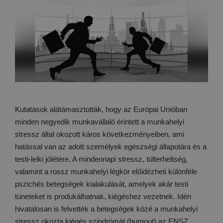
Kutatások alátámasztották, hogy az Európai Unióban
minden negyedik munkavállaló érintett a munkahelyi
stressz által okozott káros következményeiben, ami
hatással van az adott személyek egészségi állapotára és a
testi-lelki jólétére. A mindennapi stressz, túlterheltség,
valamint a rossz munkahelyi légkör előidézheti különféle
pszichés betegségek kialakulását, amelyek akár testi
tüneteket is produkálhatnak, kiégéshez vezetnek. Idén
hivatalosan is felvették a betegségek közé a munkahelyi
stressz okozta kiégés szindrómát (burnout) az ENSZ